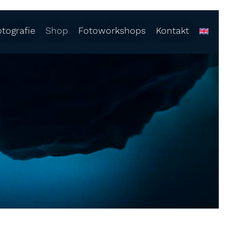
otografie
Shop
Fotoworkshops
Kontakt
rtfolio
Shop
Fotoworkshops
ngen
togalerien
Lightroom Presets
1:1
lti-Media-Live-Show
Fine Art
Ausrüstungsverleih
ftaufnahmen
Bücher
0°
Kalender