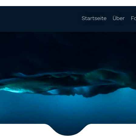
Startseite
Über
F
Über mich
Po
Auszeichnu
Fo
Kunden
Mu
Partner
Lu
Titelseiten
36